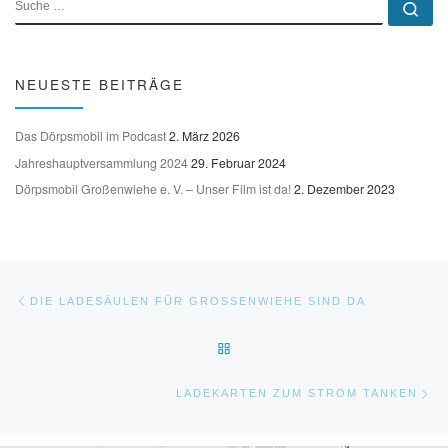
Su
NEUESTE BEITRÄGE
Das Dörpsmobil im Podcast
2. März 2026
Jahreshauptversammlung 2024
29. Februar 2024
Dörpsmobil Großenwiehe e. V. – Unser Film ist da!
2. Dezember 2023
Beitragsnavigation
Vorheriger Beitrag
DIE LADESÄULEN FÜR GROSSENWIEHE SIND DA
ZURÜCK ZUR BEITRAGSLIST
Nä
LADEKARTEN ZUM STROM TANKEN